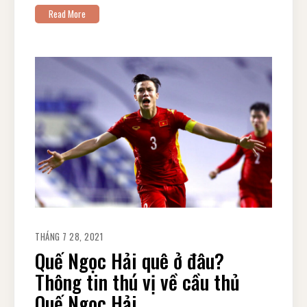
Read More
THÁNG 7 28, 2021
Quế Ngọc Hải quê ở đâu?
Thông tin thú vị về cầu thủ
Quế Ngọc Hải