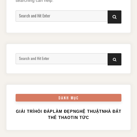
searching can help.
Search
SEARCH
for:
Search
SEARCH
for:
DANH MỤC
GIẢI TRÍ
HỎI ĐÁP
LÀM ĐẸP
NGHỆ THUẬT
NHÀ ĐẤT
THỂ THAO
TIN TỨC