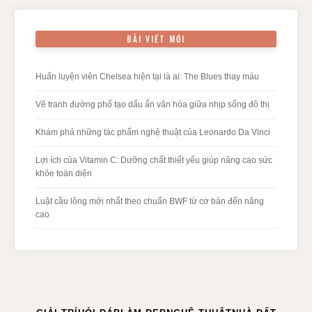
BÀI VIẾT MỚI
Huấn luyện viên Chelsea hiện tại là ai: The Blues thay máu
Vẽ tranh đường phố tạo dấu ấn văn hóa giữa nhịp sống đô thị
Khám phá những tác phẩm nghệ thuật của Leonardo Da Vinci
Lợi ích của Vitamin C: Dưỡng chất thiết yếu giúp nâng cao sức
khỏe toàn diện
Luật cầu lông mới nhất theo chuẩn BWF từ cơ bản đến nâng
cao