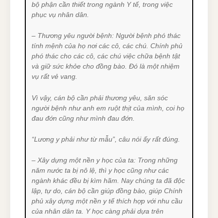
bộ phận cần thiết trong ngành Y tế, trong việc
phục vụ nhân dân.
– Thương yêu người bệnh: Người bệnh phó thác
tính mệnh của họ nơi các cô, các chú. Chính phủ
phó thác cho các cô, các chú việc chữa bệnh tật
và giữ sức khỏe cho đồng bào. Đó là một nhiệm
vụ rất vẻ vang.
Vì vậy, cán bộ cần phải thương yêu, săn sóc
người bệnh như anh em ruột thịt của mình, coi họ
đau đớn cũng như mình đau đớn.
“Lương y phải như từ mẫu”, câu nói ấy rất đúng.
– Xây dựng một nền y học của ta: Trong những
năm nước ta bị nô lệ, thì y học cũng như các
ngành khác đều bị kìm hãm. Nay chúng ta đã độc
lập, tự do, cán bộ cần giúp đồng bào, giúp Chính
phủ xây dựng một nền y tế thích hợp với nhu cầu
của nhân dân ta. Y học càng phải dựa trên