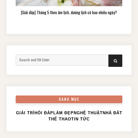
[Giải đáp] Tháng 5 theo âm lịch, dương lịch có bao nhiêu ngày?
Search
SEARCH
for:
DANH MỤC
GIẢI TRÍ
HỎI ĐÁP
LÀM ĐẸP
NGHỆ THUẬT
NHÀ ĐẤT
THỂ THAO
TIN TỨC