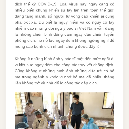
dịch thế kỷ COVID-19. Loại virus này ngày càng có
nhiều biến chủng khiến sự lây lan trên toàn thế giới
đang tăng mạnh, số người tử vong cao khiến ai cũng
phải xót xa. Dù biết là nguy hiểm và có nguy cơ lây
nhiễm cao nhưng đội ngũ y bác sĩ Việt Nam vẫn đang
là những chiến binh dũng cảm ngay đầu chiến tuyến
phòng dịch, họ nỗ lực ngày đêm không ngừng nghỉ để
mong sao bệnh dịch nhanh chóng được đẩy lùi.
Không ít những hình ảnh y bác sĩ mệt đến mức ngất đi
vì kiệt sức ngày đêm cho công tác truy vết chống dịch.
Cũng không ít những hình ảnh những đứa trẻ có bố
mẹ trong ngành y khóc vì nhớ bố mẹ đã nhiều tháng
liền không trở về nhà để lo công tác dập dịch.