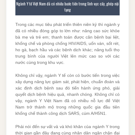
Ngành Y tế Việt Nam đã có nhiều bước tiến trong lĩnh vực cấy, ghép nội
tạng
Trong các mục tiêu phát triển thiên niên kỷ thì ngành y
đã có nhiều đóng góp to lớn như: nâng cao sức khỏe
bà mẹ và trẻ em; thanh toán được căn bệnh bại liệt,
khống chế và phòng chống HIV/AIDS, uốn ván, sốt rét,
ho gà, bạch hầu và các bệnh dịch khác; nâng tuổi thọ
trung bình của người Việt lên mức cao so với các
nước cùng trong khu vực.
Không chỉ vậy, ngành Y tế còn có bước tiến trong việc
xây dựng năng lực giám sát, phát hiện, chuẩn đoán và
xác định dịch bệnh sau đó tiến hành ứng phó, giải
quyết dịch bệnh hiệu quả, nhanh chóng. Không chỉ có
vậy, ngành Y Việt Nam đã có nhiều nỗ lực để Việt
Nam trở thành mộ trong những quốc gia đầu tiên
khống chế thành công dịch SARS, cúm A/H5N1.
Phải nói đến sự vất vả và khó khăn của ngành Y trong
thời gian gần đây đang cùng nhân dân ngăn chặn đại