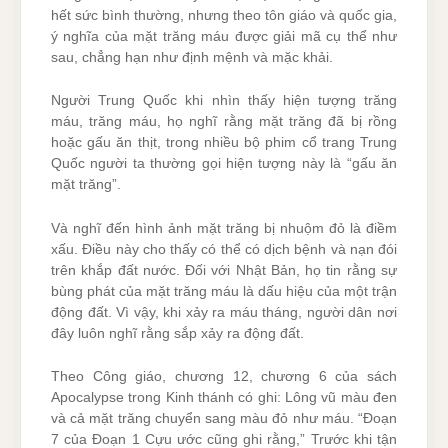
hết sức bình thường, nhưng theo tôn giáo và quốc gia,
ý nghĩa của mặt trăng máu được giải mã cụ thể như
sau, chẳng hạn như định mệnh và mặc khải.
Người Trung Quốc khi nhìn thấy hiện tượng trăng
máu, trăng máu, họ nghĩ rằng mặt trăng đã bị rồng
hoặc gấu ăn thịt, trong nhiều bộ phim cổ trang Trung
Quốc người ta thường gọi hiện tượng này là “gấu ăn
mặt trăng”.
Và nghĩ đến hình ảnh mặt trăng bị nhuộm đỏ là điềm
xấu. Điều này cho thấy có thể có dịch bệnh và nạn đói
trên khắp đất nước. Đối với Nhật Bản, họ tin rằng sự
bùng phát của mặt trăng máu là dấu hiệu của một trận
động đất. Vì vậy, khi xảy ra máu tháng, người dân nơi
đây luôn nghĩ rằng sắp xảy ra động đất.
Theo Công giáo, chương 12, chương 6 của sách
Apocalypse trong Kinh thánh có ghi: Lông vũ màu đen
và cả mặt trăng chuyển sang màu đỏ như máu. “Đoạn
7 của Đoạn 1 Cựu ước cũng ghi rằng,” Trước khi tận