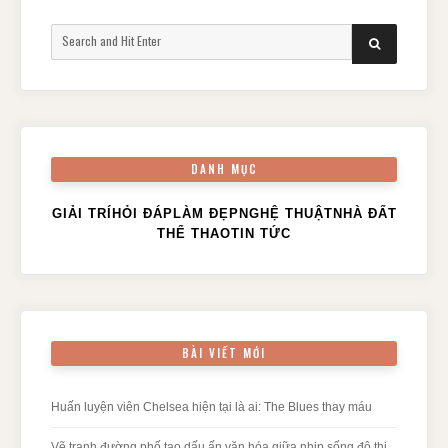
Search
SEARCH
for:
DANH MỤC
GIẢI TRÍ
HỎI ĐÁP
LÀM ĐẸP
NGHỆ THUẬT
NHÀ ĐẤT
THỂ THAO
TIN TỨC
BÀI VIẾT MỚI
Huấn luyện viên Chelsea hiện tại là ai: The Blues thay máu
Vẽ tranh đường phố tạo dấu ấn văn hóa giữa nhịp sống đô thị