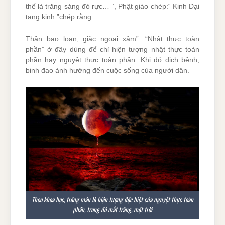
thế là trăng sáng đỏ rực… ”, Phật giáo chép:“ Kinh Đại
tạng kinh ”chép rằng:
Thần bạo loạn, giặc ngoại xâm”. “Nhật thực toàn
phần” ở đây dùng để chỉ hiện tượng nhật thực toàn
phần hay nguyệt thực toàn phần. Khi đó dịch bệnh,
binh đao ảnh hưởng đến cuộc sống của người dân.
Theo khoa học, trăng máu là hiện tượng đặc biệt của nguyệt thực toàn
phần, trong đó mắt trăng, mặt trời