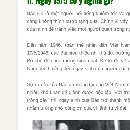
II. Ngày 19/5 có ý nghĩa gì?
Bác Hồ là một người nổi tiếng khiêm tốn và gi
càng không thích được tặng quà. Chính vì vậy
của mình để tránh việc mọi người quan trọng n
Đến năm 1946, toàn thể nhân dân Việt Na
19/5/1946, các đại biểu thiếu nhi thủ đô, hướ
Bộ phủ để chúc mừng sinh nhật. Kể từ đó về s
Nam đều hướng đến ngày sinh của người cha gi
Sự ra đời của Bác đã mang lại cho Việt Nam 
nhiêu khó khăn để giành được độc lập. Với tr
trồng cây” thì ngày sinh của Bác trở thành m
nhằm tưởng nhớ công ơn của vị lãnh tụ vĩ đại.