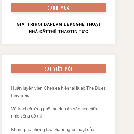
DANH MỤC
GIẢI TRÍ
HỎI ĐÁP
LÀM ĐẸP
NGHỆ THUẬT
NHÀ ĐẤT
THỂ THAO
TIN TỨC
BÀI VIẾT MỚI
Huấn luyện viên Chelsea hiện tại là ai: The Blues
thay máu
Vẽ tranh đường phố tạo dấu ấn văn hóa giữa
nhịp sống đô thị
Khám phá những tác phẩm nghệ thuật của