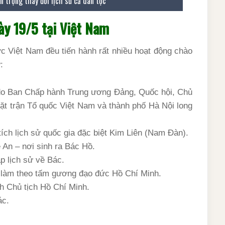
n trọng thay đổi lịch sử cả dân tộc
gày 19/5 tại Việt Nam
c Việt Nam đều tiến hành rất nhiều hoạt động chào
:
 do Ban Chấp hành Trung ương Đảng, Quốc hội, Chủ
ặt trận Tổ quốc Việt Nam và thành phố Hà Nội long
tích lịch sử quốc gia đặc biệt Kim Liên (Nam Đàn).
 An – nơi sinh ra Bác Hồ.
áp lịch sử về Bác.
và làm theo tấm gương đạo đức Hồ Chí Minh.
h Chủ tịch Hồ Chí Minh.
ác.