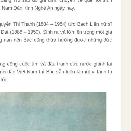
Hoàng Trù sau đó gia đình chuyển về quê nội sinh
n Nam Đàn, tỉnh Nghệ An ngày nay.
guyễn Thị Thanh (1884 – 1954) tức Bạch Liên nữ sĩ
ạt (1888 – 1950). Sinh ra và lớn lên trong một gia
ng nàn nên Bác cũng thừa hưởng được những đức
ong công cuộc tìm và đấu tranh cứu nước giành lại
ời dân Việt Nam thì Bác vẫn luôn là một vị lãnh tụ
tộc.