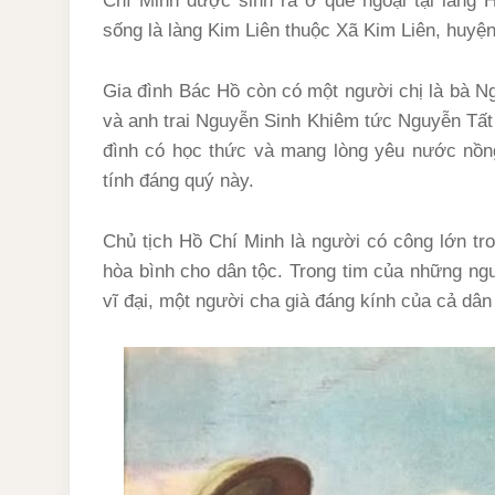
Chí Minh được sinh ra ở quê ngoại tại làng 
sống là làng Kim Liên thuộc Xã Kim Liên, huyệ
Gia đình Bác Hồ còn có một người chị là bà N
và anh trai Nguyễn Sinh Khiêm tức Nguyễn Tất Đ
đình có học thức và mang lòng yêu nước nồ
tính đáng quý này.
Chủ tịch Hồ Chí Minh là người có công lớn tr
hòa bình cho dân tộc. Trong tim của những ngư
vĩ đại, một người cha già đáng kính của cả dân 