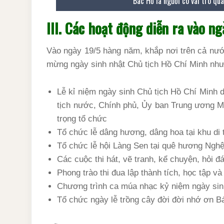
Bác Hồ là người có vai trò qua
III. Các hoạt động diễn ra vào n
Vào ngày 19/5 hàng năm, khắp nơi trên cả nướ
mừng ngày sinh nhật Chủ tịch Hồ Chí Minh như
Lễ kỉ niệm ngày sinh Chủ tịch Hồ Chí Minh
tịch nước, Chính phủ, Ủy ban Trung ương M
trọng tổ chức
Tổ chức lễ dâng hương, dâng hoa tại khu di 
Tổ chức lễ hội Làng Sen tại quê hương Nghệ
Các cuộc thi hát, vẽ tranh, kể chuyện, hỏi đ
Phong trào thi đua lập thành tích, học tập 
Chương trình ca múa nhạc kỷ niệm ngày sin
Tổ chức ngày lễ trồng cây đời đời nhớ ơn B