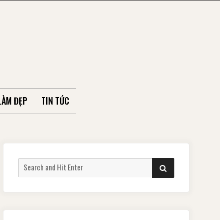
LÀM ĐẸP
TIN TỨC
Search
SEARCH
for: