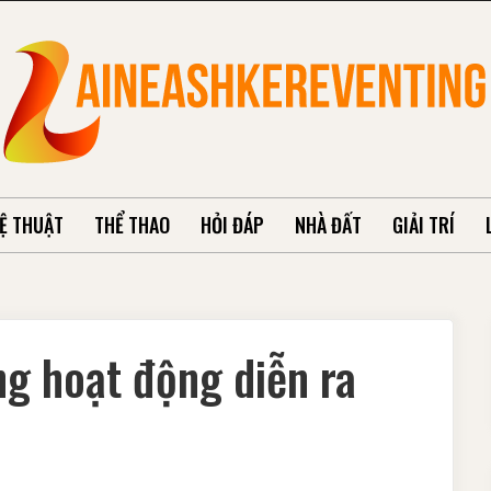
Ệ THUẬT
THỂ THAO
HỎI ĐÁP
NHÀ ĐẤT
GIẢI TRÍ
ng hoạt động diễn ra