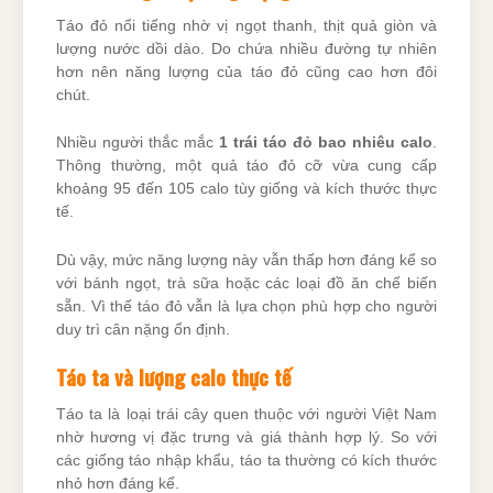
Táo đỏ nổi tiếng nhờ vị ngọt thanh, thịt quả giòn và
lượng nước dồi dào. Do chứa nhiều đường tự nhiên
hơn nên năng lượng của táo đỏ cũng cao hơn đôi
chút.
Nhiều người thắc mắc
1 trái táo đỏ bao nhiêu calo
.
Thông thường, một quả táo đỏ cỡ vừa cung cấp
khoảng 95 đến 105 calo tùy giống và kích thước thực
tế.
Dù vậy, mức năng lượng này vẫn thấp hơn đáng kể so
với bánh ngọt, trà sữa hoặc các loại đồ ăn chế biến
sẵn. Vì thế táo đỏ vẫn là lựa chọn phù hợp cho người
duy trì cân nặng ổn định.
Táo ta và lượng calo thực tế
Táo ta là loại trái cây quen thuộc với người Việt Nam
nhờ hương vị đặc trưng và giá thành hợp lý. So với
các giống táo nhập khẩu, táo ta thường có kích thước
nhỏ hơn đáng kể.