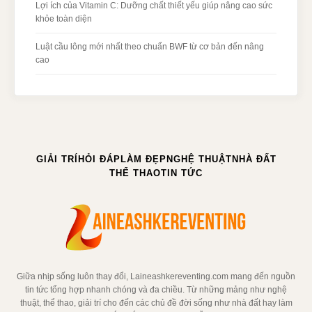
Lợi ích của Vitamin C: Dưỡng chất thiết yếu giúp nâng cao sức
khỏe toàn diện
Luật cầu lông mới nhất theo chuẩn BWF từ cơ bản đến nâng
cao
GIẢI TRÍ
HỎI ĐÁP
LÀM ĐẸP
NGHỆ THUẬT
NHÀ ĐẤT
THỂ THAO
TIN TỨC
Giữa nhịp sống luôn thay đổi, Laineashkereventing.com mang đến nguồn
tin tức tổng hợp nhanh chóng và đa chiều. Từ những mảng như nghệ
thuật, thể thao, giải trí cho đến các chủ đề đời sống như nhà đất hay làm