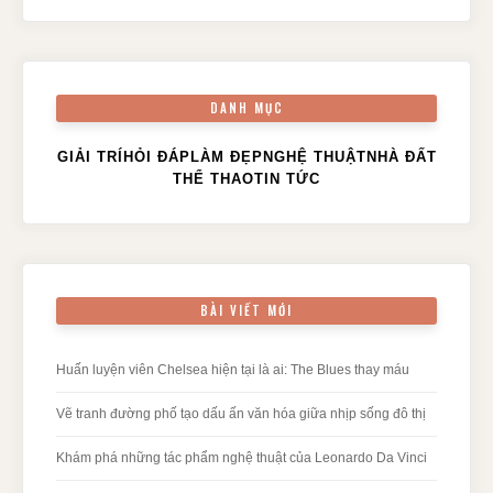
DANH MỤC
GIẢI TRÍ
HỎI ĐÁP
LÀM ĐẸP
NGHỆ THUẬT
NHÀ ĐẤT
THỂ THAO
TIN TỨC
BÀI VIẾT MỚI
Huấn luyện viên Chelsea hiện tại là ai: The Blues thay máu
Vẽ tranh đường phố tạo dấu ấn văn hóa giữa nhịp sống đô thị
Khám phá những tác phẩm nghệ thuật của Leonardo Da Vinci