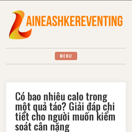
Skip
to
content
MENU
Có bao nhiêu calo trong
một quả táo? Giải đáp chi
tiết cho người muốn kiểm
soát cân nặng