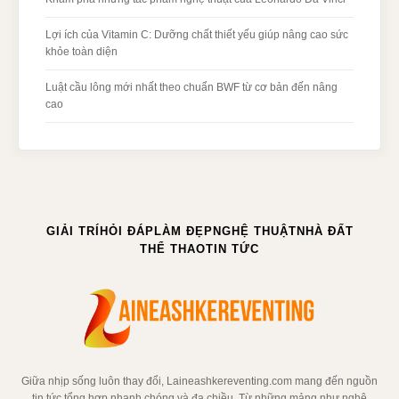
Lợi ích của Vitamin C: Dưỡng chất thiết yếu giúp nâng cao sức
khỏe toàn diện
Luật cầu lông mới nhất theo chuẩn BWF từ cơ bản đến nâng
cao
GIẢI TRÍ
HỎI ĐÁP
LÀM ĐẸP
NGHỆ THUẬT
NHÀ ĐẤT
THỂ THAO
TIN TỨC
Giữa nhịp sống luôn thay đổi, Laineashkereventing.com mang đến nguồn
tin tức tổng hợp nhanh chóng và đa chiều. Từ những mảng như nghệ