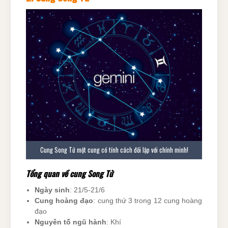
Cung Song Tử một cung có tính cách đối lập với chính minh!
Tổng quan về cung Song Tử
Ngày sinh
: 21/5-21/6
Cung hoàng đạo
: cung thứ 3 trong 12 cung hoàng
đạo
Nguyên tố ngũ hành
: Khí