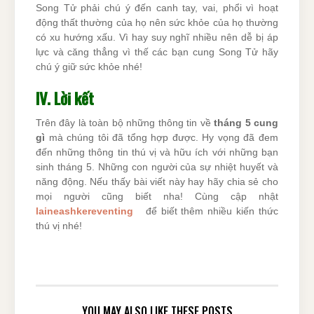
Song Tử phải chú ý đến canh tay, vai, phổi vì hoạt
động thất thường của họ nên sức khỏe của họ thường
có xu hướng xấu. Vì hay suy nghĩ nhiều nên dễ bị áp
lực và căng thẳng vì thế các bạn cung Song Tử hãy
chú ý giữ sức khỏe nhé!
IV. Lời kết
Trên đây là toàn bộ những thông tin về
tháng 5 cung
gì
mà chúng tôi đã tổng hợp được. Hy vọng đã đem
đến những thông tin thú vị và hữu ích với những bạn
sinh tháng 5. Những con người của sự nhiệt huyết và
năng động. Nếu thấy bài viết này hay hãy chia sẻ cho
mọi người cũng biết nha! Cùng cập nhật
laineashkereventing
để biết thêm nhiều kiến thức
thú vị nhé!
YOU MAY ALSO LIKE THESE POSTS