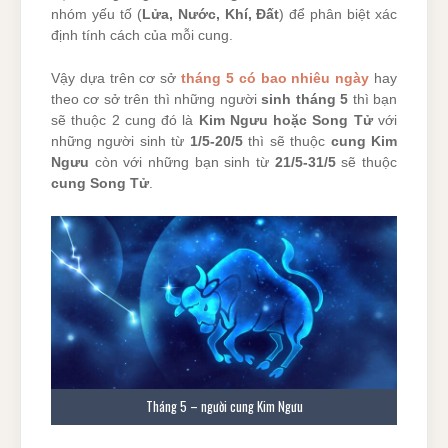
nhóm yếu tố (
Lửa, Nước, Khí, Đất
) để phân biệt xác
định tính cách của mỗi cung.
Vậy dựa trên cơ sở
tháng 5 có bao nhiêu ngày
hay
theo cơ sở trên thì những người
sinh tháng 5
thì bạn
sẽ thuộc 2 cung đó là
Kim Ngưu hoặc Song Tử
với
những người sinh từ
1/5-20/5
thì sẽ thuộc
cung Kim
Ngưu
còn với những bạn sinh từ
21/5-31/5
sẽ thuộc
cung Song Tử
.
Tháng 5 – người cung Kim Ngưu