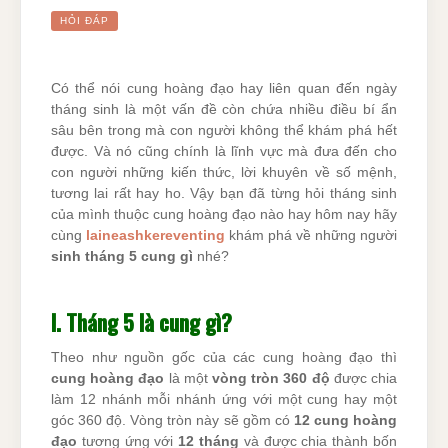
HỎI ĐÁP
Có thể nói cung hoàng đạo hay liên quan đến ngày
tháng sinh là một vấn đề còn chứa nhiều điều bí ẩn
sâu bên trong mà con người không thể khám phá hết
được. Và nó cũng chính là lĩnh vực mà đưa đến cho
con người những kiến thức, lời khuyên về số mệnh,
tương lai rất hay ho. Vậy bạn đã từng hỏi tháng sinh
của mình thuộc cung hoàng đạo nào hay hôm nay hãy
cùng
laineashkereventing
khám phá về những người
sinh tháng 5 cung gì
nhé?
I. Tháng 5 là cung gì?
Theo như nguồn gốc của các cung hoàng đạo thì
cung hoàng đạo
là một
vòng tròn 360 độ
được chia
làm 12 nhánh mỗi nhánh ứng với một cung hay một
góc 360 độ. Vòng tròn này sẽ gồm có
12 cung hoàng
đạo
tương ứng với
12 tháng
và được chia thành bốn