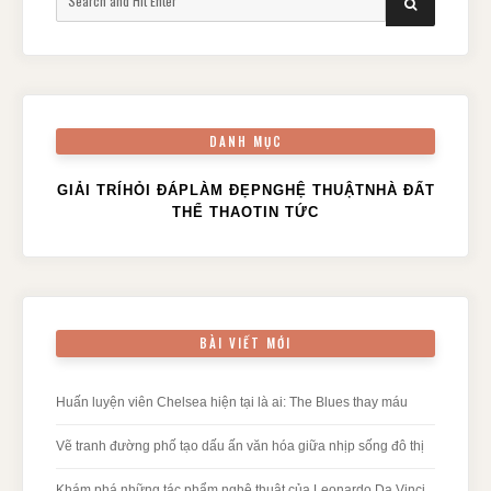
SEARCH
for:
DANH MỤC
GIẢI TRÍ
HỎI ĐÁP
LÀM ĐẸP
NGHỆ THUẬT
NHÀ ĐẤT
THỂ THAO
TIN TỨC
BÀI VIẾT MỚI
Huấn luyện viên Chelsea hiện tại là ai: The Blues thay máu
Vẽ tranh đường phố tạo dấu ấn văn hóa giữa nhịp sống đô thị
Khám phá những tác phẩm nghệ thuật của Leonardo Da Vinci