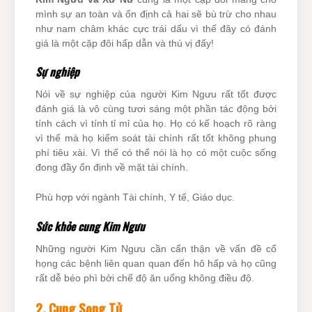
mình sự an toàn và ổn định cả hai sẽ bù trừ cho nhau
như nam châm khác cực trái dấu vì thế đây có đánh
giá là một cặp đôi hấp dẫn và thú vị đấy!
Sự nghiệp
Nói về sự nghiệp của người Kim Ngưu rất tốt được
đánh giá là vô cùng tươi sáng một phần tác động bởi
tính cách vì tính tỉ mỉ của họ. Họ có kế hoạch rõ ràng
vì thế mà họ kiểm soát tài chính rất tốt không phung
phí tiêu xài. Vì thế có thể nói là họ có một cuộc sống
đong đầy ổn định về mặt tài chính.
Phù hợp với ngành Tài chính, Y tế, Giáo dục.
Sức khỏe cung Kim Ngưu
Những người Kim Ngưu cần cẩn thận về vấn đề cổ
họng các bệnh liên quan quan đến hô hấp và họ cũng
rất dễ béo phì bởi chế độ ăn uống không điều độ.
2. Cung Song Tử