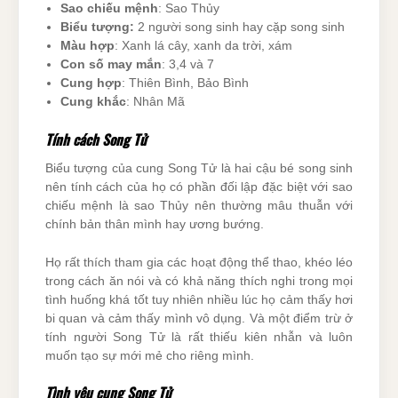
Sao chiếu mệnh
: Sao Thủy
Biểu tượng:
2 người song sinh hay cặp song sinh
Màu hợp
: Xanh lá cây, xanh da trời, xám
Con số may mắn
: 3,4 và 7
Cung hợp
: Thiên Bình, Bảo Bình
Cung khắc
: Nhân Mã
Tính cách Song Tử
Biểu tượng của cung Song Tử là hai cậu bé song sinh
nên tính cách của họ có phần đối lập đặc biệt với sao
chiếu mệnh là sao Thủy nên thường mâu thuẫn với
chính bản thân mình hay ương bướng.
Họ rất thích tham gia các hoạt động thể thao, khéo léo
trong cách ăn nói và có khả năng thích nghi trong mọi
tình huống khá tốt tuy nhiên nhiều lúc họ cảm thấy hơi
bi quan và cảm thấy mình vô dụng. Và một điểm trừ ở
tính người Song Tử là rất thiếu kiên nhẫn và luôn
muốn tạo sự mới mẻ cho riêng mình.
Tình yêu cung Song Tử