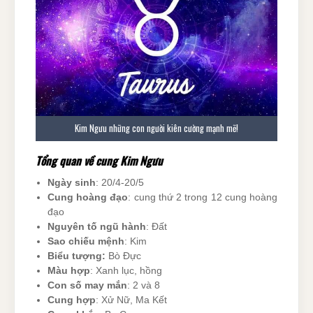
Kim Ngưu những con người kiên cường mạnh mẽ!
Tổng quan về cung Kim Ngưu
Ngày sinh
: 20/4-20/5
Cung hoàng đạo
: cung thứ 2 trong 12 cung hoàng
đạo
Nguyên tố ngũ hành
: Đất
Sao chiếu mệnh
: Kim
Biểu tượng:
Bò Đực
Màu hợp
: Xanh lục, hồng
Con số may mắn
: 2 và 8
Cung hợp
: Xử Nữ, Ma Kết