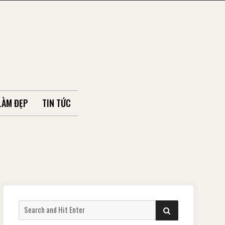
LÀM ĐẸP
TIN TỨC
Search
SEARCH
for: