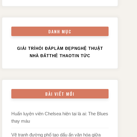
DANH MỤC
GIẢI TRÍ
HỎI ĐÁP
LÀM ĐẸP
NGHỆ THUẬT
NHÀ ĐẤT
THỂ THAO
TIN TỨC
BÀI VIẾT MỚI
Huấn luyện viên Chelsea hiện tại là ai: The Blues
thay máu
Vẽ tranh đường phố tạo dấu ấn văn hóa giữa