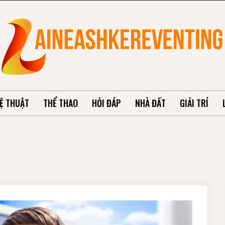
Ệ THUẬT
THỂ THAO
HỎI ĐÁP
NHÀ ĐẤT
GIẢI TRÍ